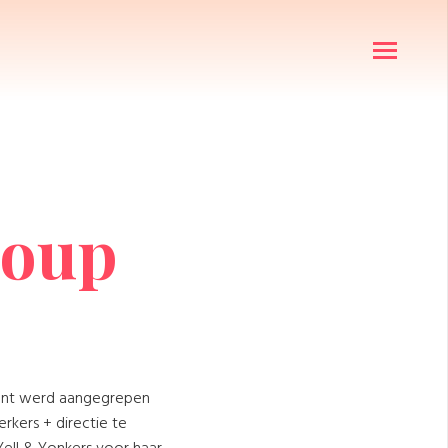
roup
ment werd aangegrepen
kers + directie te