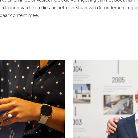
kplek en in de privésfeer. Ook de vormgeving van het boek nam Y
 en Roland van Loon die aan het roer staan van de ondernemimg di
tbaar content mee.