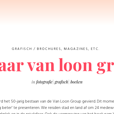
GRAFISCH
/
BROCHURES, MAGAZINES, ETC.
jaar van loon g
in
fotografie
|
grafisch
|
boeken
d het 50-jarig bestaan van de Van Loon Group gevierd. Dit mo
 beter' te presenteren. We reisden stad en land af om 24 medewer